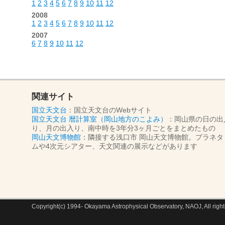
1
2
3
4
5
6
7
8
9
10
11
12
2008
1
2
3
4
5
6
7
8
9
10
11
12
2007
6
7
8
9
10
11
12
関連サイト
国立天文台
：国立天文台のWebサイト
国立天文台 暦計算室（岡山地方のこよみ）
：岡山県の日の出
り、月の出入り、南中時を3年分3ヶ月ごとをまとめたもの
岡山天文博物館
：隣接する浅口市 岡山天文博物館。プラネタ
ムや4次元シアター、天文関連の展示などがあります
Copyright(c) 1994- Okayama Astrophysical Observatory, NAOJ, All right