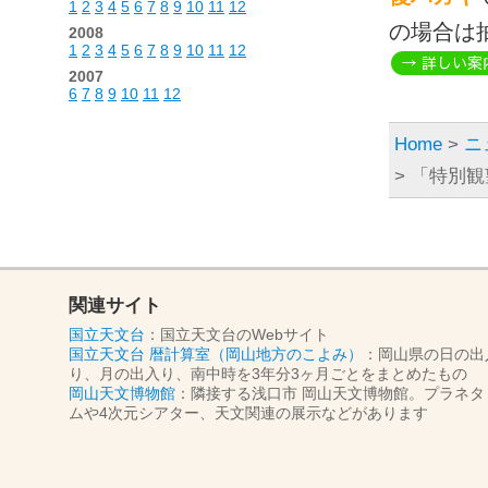
1
2
3
4
5
6
7
8
9
10
11
12
の場合は
2008
1
2
3
4
5
6
7
8
9
10
11
12
2007
6
7
8
9
10
11
12
Home
>
ニ
> 「特別観
関連サイト
国立天文台
：国立天文台のWebサイト
国立天文台 暦計算室（岡山地方のこよみ）
：岡山県の日の出
り、月の出入り、南中時を3年分3ヶ月ごとをまとめたもの
岡山天文博物館
：隣接する浅口市 岡山天文博物館。プラネタ
ムや4次元シアター、天文関連の展示などがあります