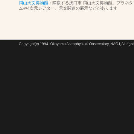
岡山天文博物館
：隣接する浅口市 岡山天文博物館。プラネタ
ムや4次元シアター、天文関連の展示などがあります
Copyright(c) 1994- Okayama Astrophysical Observatory, NAOJ, All right