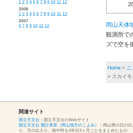
1
2
3
4
5
6
7
8
9
10
11
12
2
2008
1
2
3
4
5
6
7
8
9
10
11
12
2007
岡山天体
6
7
8
9
10
11
12
観測所で
ズで空を
Home
>
ニ
> スカイ
関連サイト
国立天文台
：国立天文台のWebサイト
国立天文台 暦計算室（岡山地方のこよみ）
：岡山県の日の出
り、月の出入り、南中時を3年分3ヶ月ごとをまとめたもの