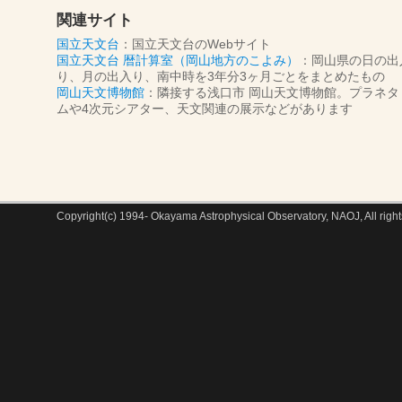
関連サイト
国立天文台
：国立天文台のWebサイト
国立天文台 暦計算室（岡山地方のこよみ）
：岡山県の日の出
り、月の出入り、南中時を3年分3ヶ月ごとをまとめたもの
岡山天文博物館
：隣接する浅口市 岡山天文博物館。プラネタ
ムや4次元シアター、天文関連の展示などがあります
Copyright(c) 1994- Okayama Astrophysical Observatory, NAOJ, All right