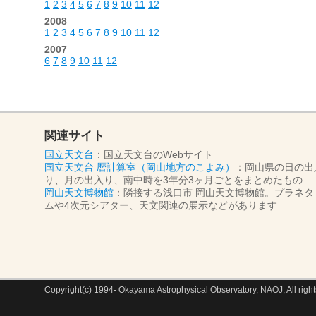
1
2
3
4
5
6
7
8
9
10
11
12
2008
1
2
3
4
5
6
7
8
9
10
11
12
2007
6
7
8
9
10
11
12
関連サイト
国立天文台
：国立天文台のWebサイト
国立天文台 暦計算室（岡山地方のこよみ）
：岡山県の日の出
り、月の出入り、南中時を3年分3ヶ月ごとをまとめたもの
岡山天文博物館
：隣接する浅口市 岡山天文博物館。プラネタ
ムや4次元シアター、天文関連の展示などがあります
Copyright(c) 1994- Okayama Astrophysical Observatory, NAOJ, All right