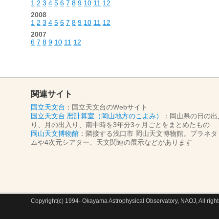
1
2
3
4
5
6
7
8
9
10
11
12
2008
1
2
3
4
5
6
7
8
9
10
11
12
2007
6
7
8
9
10
11
12
関連サイト
国立天文台
：国立天文台のWebサイト
国立天文台 暦計算室（岡山地方のこよみ）
：岡山県の日の出
り、月の出入り、南中時を3年分3ヶ月ごとをまとめたもの
岡山天文博物館
：隣接する浅口市 岡山天文博物館。プラネタ
ムや4次元シアター、天文関連の展示などがあります
Copyright(c) 1994- Okayama Astrophysical Observatory, NAOJ, All right