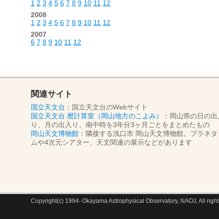
1
2
3
4
5
6
7
8
9
10
11
12
2008
1
2
3
4
5
6
7
8
9
10
11
12
2007
6
7
8
9
10
11
12
関連サイト
国立天文台
：国立天文台のWebサイト
国立天文台 暦計算室（岡山地方のこよみ）
：岡山県の日の出
り、月の出入り、南中時を3年分3ヶ月ごとをまとめたもの
岡山天文博物館
：隣接する浅口市 岡山天文博物館。プラネタ
ムや4次元シアター、天文関連の展示などがあります
Copyright(c) 1994- Okayama Astrophysical Observatory, NAOJ, All right