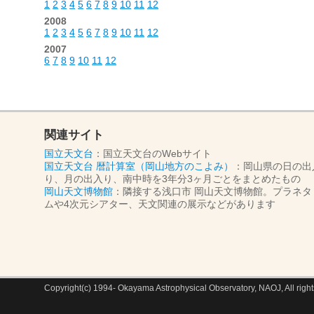
1
2
3
4
5
6
7
8
9
10
11
12
2008
1
2
3
4
5
6
7
8
9
10
11
12
2007
6
7
8
9
10
11
12
関連サイト
国立天文台
：国立天文台のWebサイト
国立天文台 暦計算室（岡山地方のこよみ）
：岡山県の日の出
り、月の出入り、南中時を3年分3ヶ月ごとをまとめたもの
岡山天文博物館
：隣接する浅口市 岡山天文博物館。プラネタ
ムや4次元シアター、天文関連の展示などがあります
Copyright(c) 1994- Okayama Astrophysical Observatory, NAOJ, All right