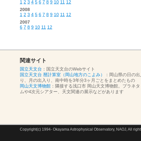
1
2
3
4
5
6
7
8
9
10
11
12
2008
1
2
3
4
5
6
7
8
9
10
11
12
2007
6
7
8
9
10
11
12
関連サイト
国立天文台
：国立天文台のWebサイト
国立天文台 暦計算室（岡山地方のこよみ）
：岡山県の日の出
り、月の出入り、南中時を3年分3ヶ月ごとをまとめたもの
岡山天文博物館
：隣接する浅口市 岡山天文博物館。プラネタ
ムや4次元シアター、天文関連の展示などがあります
Copyright(c) 1994- Okayama Astrophysical Observatory, NAOJ, All right