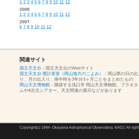
1
2
3
4
5
6
7
8
9
10
11
12
2008
1
2
3
4
5
6
7
8
9
10
11
12
2007
6
7
8
9
10
11
12
関連サイト
国立天文台
：国立天文台のWebサイト
国立天文台 暦計算室（岡山地方のこよみ）
：岡山県の日の出
り、月の出入り、南中時を3年分3ヶ月ごとをまとめたもの
岡山天文博物館
：隣接する浅口市 岡山天文博物館。プラネタ
ムや4次元シアター、天文関連の展示などがあります
Copyright(c) 1994- Okayama Astrophysical Observatory, NAOJ, All right