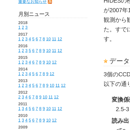
HIDES
重要なお知らせ
が2007
月別ニュース
観測から
2018
1
2
3
た。すで
2017
す。
1
2
3
4
5
6
7
8
10
11
12
2016
1
2
3
5
6
7
8
9
10
11
12
2015
データ
1
2
3
4
6
7
8
9
10
12
2014
3個のC
1
2
3
4
5
6
7
8
9
12
2013
以下の通
1
2
3
4
5
6
7
8
9
10
11
12
2012
2
3
4
6
7
8
9
10
11
12
変換係
2011
2.5-3
1
3
4
5
6
7
8
9
10
11
12
2010
読み出
1
3
4
5
6
7
8
9
10
12
2009