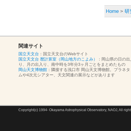
Home
>
研
関連サイト
国立天文台
：国立天文台のWebサイト
国立天文台 暦計算室（岡山地方のこよみ）
：岡山県の日の出
り、月の出入り、南中時を3年分3ヶ月ごとをまとめたもの
岡山天文博物館
：隣接する浅口市 岡山天文博物館。プラネタ
ムや4次元シアター、天文関連の展示などがあります
Copyright(c) 1994- Okayama Astrophysical Observatory, NAOJ, All right