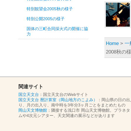
特別観望会2005秋の様子
特別公開2005の様子
国体の三町合同採火式の開催に協
力
Home
>
一
2008秋の
関連サイト
国立天文台
：国立天文台のWebサイト
国立天文台 暦計算室（岡山地方のこよみ）
：岡山県の日の出
り、月の出入り、南中時を3年分3ヶ月ごとをまとめたもの
岡山天文博物館
：隣接する浅口市 岡山天文博物館。プラネタ
ムや4次元シアター、天文関連の展示などがあります