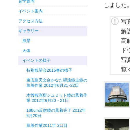
見学案内
しました
イベント案内
写
アクセス方法
解
ギャラリー
高
風景
ド
天体
写
イベントの様子
覧
特別観望会2015春の様子
東広島天文台かなた望遠鏡主鏡の
蒸着作業 2012年6月21･22日
木曽観測所シュミット鏡の蒸着作
業 2012年6月20・21日
188cm反射鏡の蒸着完了 2012年
6月20日
蒸着作業2011年 2日目