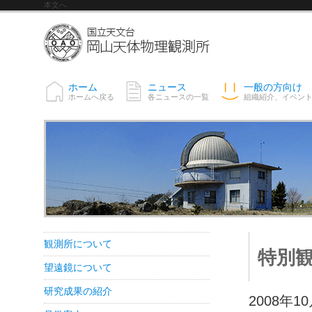
本文へ
ホーム
ニュース
一般の方向け
ホームへ戻る
各ニュースの一覧
組織紹介、イベン
観測所について
特別観
望遠鏡について
研究成果の紹介
2008年