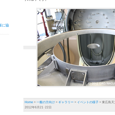
催に協
Home
>
一般の方向け
>
ギャラリー
>
イベントの様子
> 東広島
2012年6月21･22日