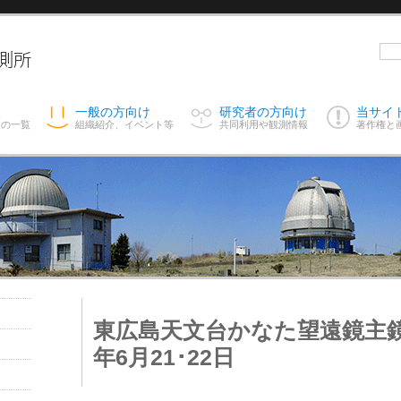
ス
一般の方向け
研究者の方向け
当サイ
スの一覧
組織紹介、イベント等
共同利用や観測情報
著作権と
東広島天文台かなた望遠鏡主鏡の
年6月21･22日