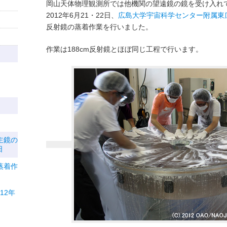
岡山天体物理観測所では他機関の望遠鏡の鏡を受け入れて
2012年6月21・22日、
広島大学宇宙科学センター附属東
反射鏡の蒸着作業を行いました。
作業は188cm反射鏡とほぼ同じ工程で行います。
主鏡の
日
蒸着作
12年