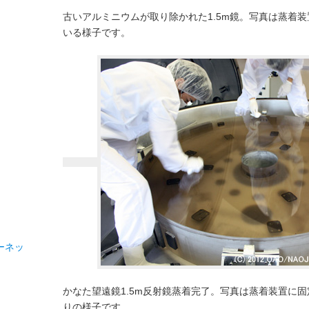
古いアルミニウムが取り除かれた1.5m鏡。写真は蒸着
いる様子です。
ーネッ
かなた望遠鏡1.5m反射鏡蒸着完了。写真は蒸着装置に
りの様子です。