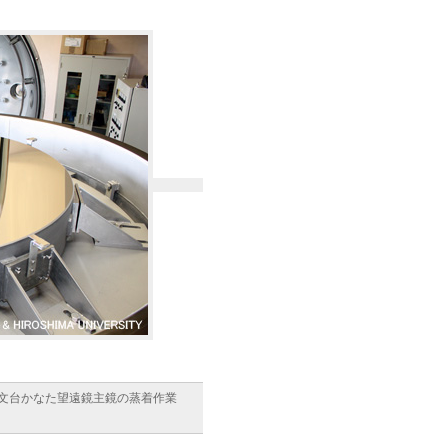
天文台かなた望遠鏡主鏡の蒸着作業