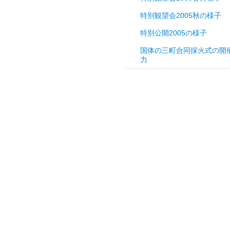
特別観望会2005秋の様子
特別公開2005の様子
国体の三町合同採火式の開
力