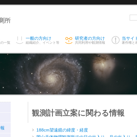
ス
一般の方向け
研究者の方向け
当サイ
スの一覧
組織紹介、イベント等
共同利用や観測情報
著作権と
観測計画立案に関わる情報
情報
188cm望遠鏡の緯度・経度