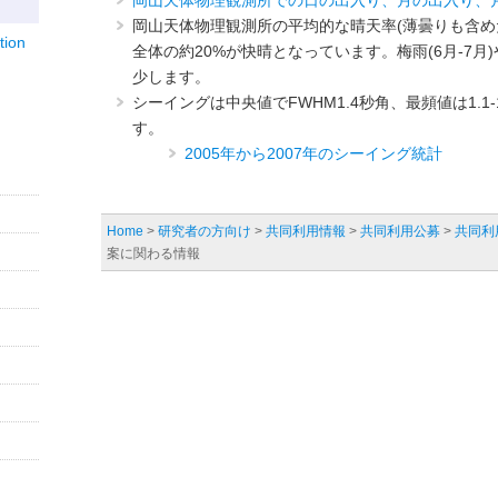
岡山天体物理観測所での日の出入り、月の出入り、
岡山天体物理観測所の平均的な晴天率(薄曇りも含め
ion
全体の約20%が快晴となっています。梅雨(6月-7月
少します。
シーイングは中央値でFWHM1.4秒角、最頻値は1.1-
す。
2005年から2007年のシーイング統計
Home
>
研究者の方向け
>
共同利用情報
>
共同利用公募
>
共同利
案に関わる情報