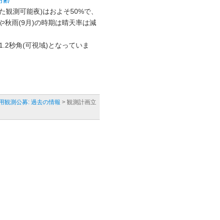
月齢
た観測可能夜)はおよそ50%で、
)や秋雨(9月)の時期は晴天率は減
1.2秒角(可視域)となっていま
用観測公募: 過去の情報
> 観測計画立